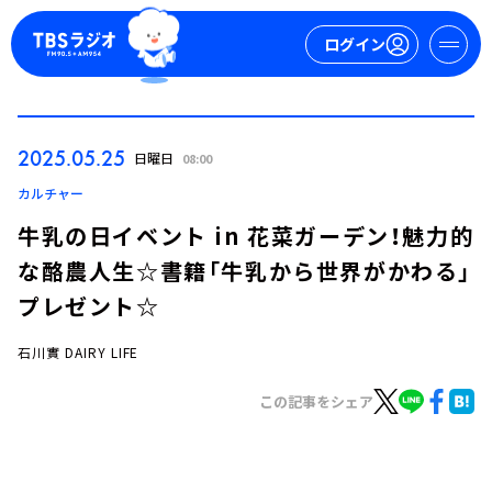
ログイン
マイページ
2025.05.25
日曜日
08:00
新規会員登録
ログイン
カルチャー
牛乳の日イベント in 花菜ガーデン！魅力的
な酪農人生☆書籍「牛乳から世界がかわる」
プレゼント☆
石川實 DAIRY LIFE
今日の番組表
この記事をシェア
週間番組表
トピックス
TBS Podcast