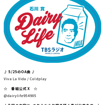
♪ 5/25のOA曲 ♪
Viva La Vida / Coldplay
☆ 番組公式 X ☆
@dairylife954905