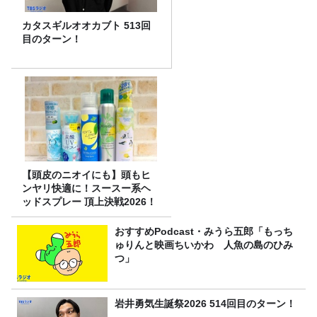
カタスギルオオカブト 513回
目のターン！
【頭皮のニオイにも】頭もヒ
ンヤリ快適に！スースー系ヘ
ッドスプレー 頂上決戦2026！
おすすめPodcast・みうら五郎「もっち
ゅりんと映画ちいかわ 人魚の島のひみ
つ」
岩井勇気生誕祭2026 514回目のターン！