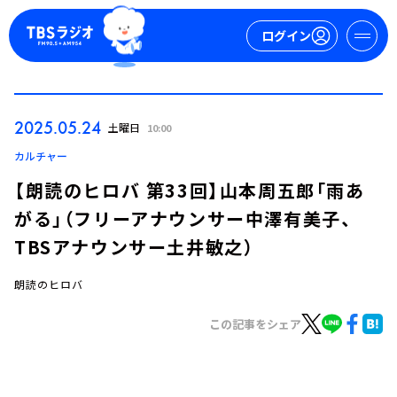
ログイン
マイページ
2025.05.24
土曜日
10:00
新規会員登録
ログイン
カルチャー
【朗読のヒロバ 第33回】山本周五郎「雨あ
がる」（フリーアナウンサー中澤有美子、
TBSアナウンサー土井敏之）
朗読のヒロバ
今日の番組表
この記事をシェア
週間番組表
トピックス
TBS Podcast