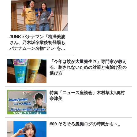
JUNK バナナマン「梅澤美波
さん、乃木坂卒業後初登場も
バナナムーン名物“アレ”を喰
らう」
「今年は蚊が大量発生!?」専門家が教え
る、刺されないための対策と虫除け剤の
選び方
特集「ニュース座談会」木村草太×奥村
奈津美
#69 そろそろ愚痴ログの時間かも～。