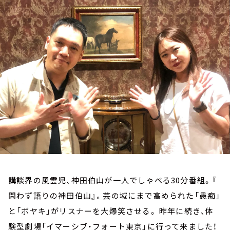
お知らせ
イベント・グッズ
YouTube
会社情報
講談界の風雲児、神田伯山が一人でしゃべる30分番組。『
問わず語りの神田伯山』。芸の域にまで高められた「愚痴」
と「ボヤキ」がリスナーを大爆笑させる。 昨年に続き、体
験型劇場「イマーシブ・フォート東京」に行って来ました！