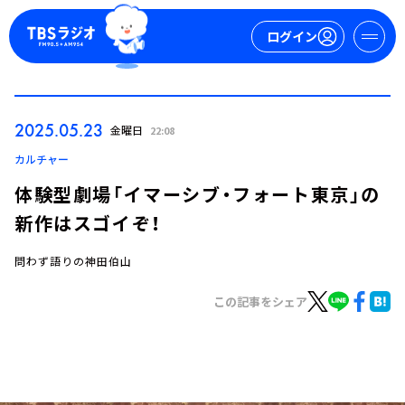
ログイン
マイページ
2025.05.23
金曜日
22:08
新規会員登録
ログイン
カルチャー
体験型劇場「イマーシブ・フォート東京」の
新作はスゴイぞ！
問わず語りの神田伯山
この記事をシェア
今日の番組表
週間番組表
トピックス
TBS Podcast