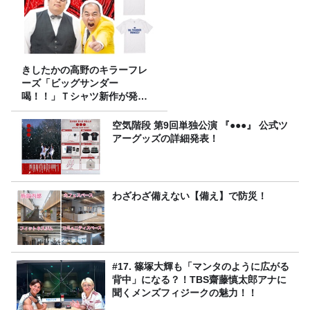
きしたかの高野のキラーフレ
ーズ「ビッグサンダー
喝！！」Ｔシャツ新作が発売
決定！
空気階段 第9回単独公演 『●●●』 公式ツ
アーグッズの詳細発表！
わざわざ備えない【備え】で防災！
#17. 篠塚大輝も「マンタのように広がる
背中」になる？！TBS齋藤慎太郎アナに
聞くメンズフィジークの魅力！！