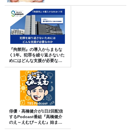
『拘禁刑』の導入からまもな
く1年。犯罪を繰り返さないた
めにはどんな支援が必要なの
か
俳優・高橋健介が1日2回配信
するPodcast番組『高橋健介
のえ～えむぴ～えむ』始まり
ます