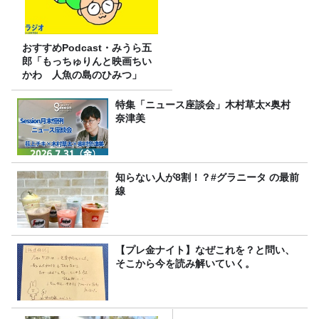
おすすめPodcast・みうら五
郎「もっちゅりんと映画ちい
かわ 人魚の島のひみつ」
特集「ニュース座談会」木村草太×奥村
奈津美
知らない人が8割！？#グラニータ の最前
線
【プレ金ナイト】なぜこれを？と問い、
そこから今を読み解いていく。