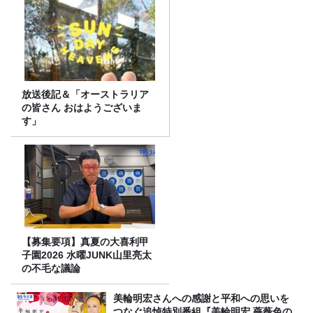
放送後記＆「オーストラリア
の皆さん おはようございま
す」
【募集要項】真夏の大喜利甲
子園2026 水曜JUNK山里亮太
の不毛な議論
美輪明宏さんへの感謝と平和への思いを
つなぐ追悼特別番組『美輪明宏 薔薇色の