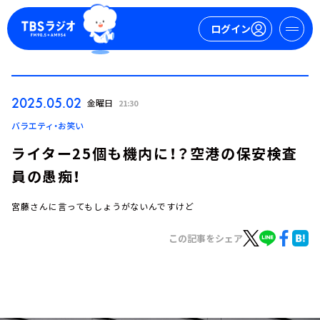
ログイン
マイページ
2025.05.02
金曜日
21:30
新規会員登録
ログイン
バラエティ・お笑い
ライター25個も機内に！？空港の保安検査
員の愚痴！
宮藤さんに言ってもしょうがないんですけど
この記事をシェア
今日の番組表
週間番組表
トピックス
TBS Podcast