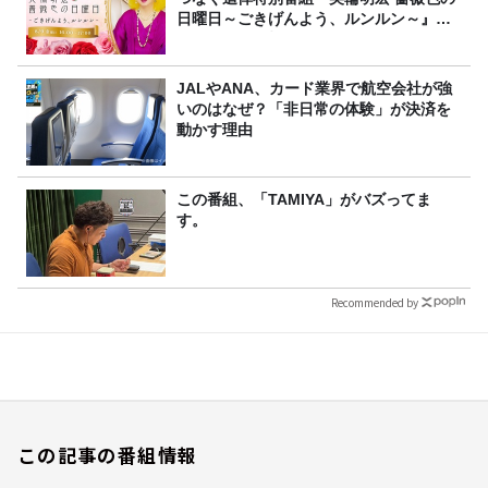
日曜日～ごきげんよう、ルンルン～』
8/9（日）16時放送
JALやANA、カード業界で航空会社が強
いのはなぜ？「非日常の体験」が決済を
動かす理由
この番組、「TAMIYA」がバズってま
す。
Recommended by
この記事の番組情報