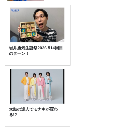
岩井勇気生誕祭2026 514回目
のターン！
太鼓の達人でモナキが変わ
る!?