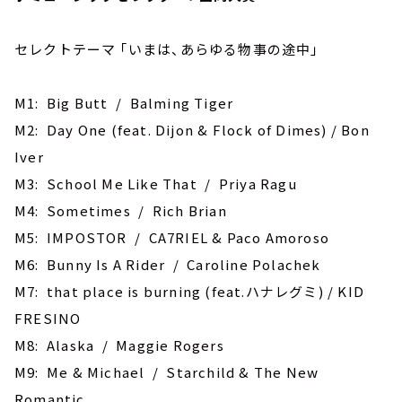
セレクトテーマ ｢いまは、あらゆる物事の途中｣
M1: Big Butt / Balming Tiger
M2: Day One (feat. Dijon & Flock of Dimes) / Bon
Iver
M3: School Me Like That / Priya Ragu
M4: Sometimes / Rich Brian
M5: IMPOSTOR / CA7RIEL & Paco Amoroso
M6: Bunny Is A Rider / Caroline Polachek
M7: ‎that place is burning (feat.ハナレグミ) / KID
FRESINO
M8: Alaska / Maggie Rogers
M9: Me & Michael / Starchild & The New
Romantic