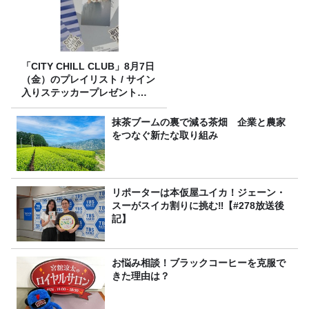
「CITY CHILL CLUB」8月7日
（金）のプレイリスト / サイン
入りステッカープレゼント有
り
抹茶ブームの裏で減る茶畑 企業と農家
をつなぐ新たな取り組み
リポーターは本仮屋ユイカ！ジェーン・
スーがスイカ割りに挑む‼【#278放送後
記】
お悩み相談！ブラックコーヒーを克服で
きた理由は？