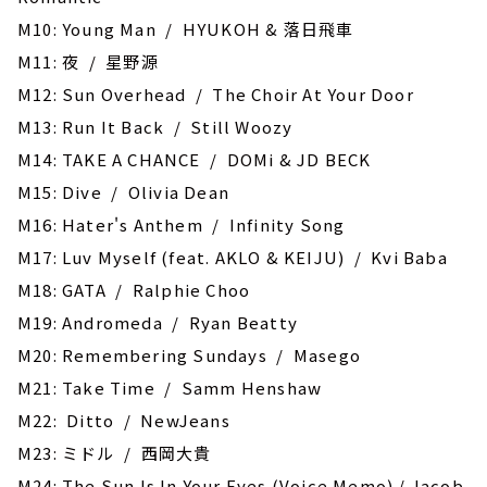
M10: Young Man / HYUKOH & 落日飛車
M11: 夜 / 星野源
M12: Sun Overhead / The Choir At Your Door
M13: Run It Back / Still Woozy
M14: TAKE A CHANCE / DOMi & JD BECK
M15: Dive / Olivia Dean
M16: Hater's Anthem / Infinity Song
M17: Luv Myself (feat. AKLO & KEIJU) / Kvi Baba
M18: GATA / Ralphie Choo
M19: Andromeda / Ryan Beatty
M20: Remembering Sundays / Masego
M21: Take Time / Samm Henshaw
M22: Ditto / NewJeans
M23: ミドル / 西岡大貴
M24: The Sun Is In Your Eyes (Voice Memo) / Jacob