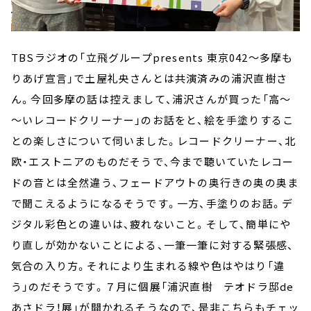
TBSラジオの「立飛グループpresents 東京042～多摩も
りあげ宣言」で土屋礼央さんとは共演済みの浦沢直樹さ
ん。今回多摩の話は控えまして、浦沢さんが買った「高～
～いレコードクリーナー」のお話をと、絵を手塗りするこ
との楽しさについて伺いました。レコードクリーナー、北
欧・エストニアのものだそうで、今まで聴いていたレコー
ドの音とは全然違う、フェードアウトの奥行きの奥の奥ま
で聞こえるようになるそうです。一方、手塗りのお話。デ
ジタル彩色との違いは、疲れないこと。そして、簡単にや
り直しが効かないことによる、一筆一筆に対する緊張感、
気合の入り方。それにより生まれる線や色はやはり「違
う」のだそうです。７月に個展「浦沢直樹 テオドラ邸de
あさドラ！展」が開かれるそうなので、是非こちらもチェッ