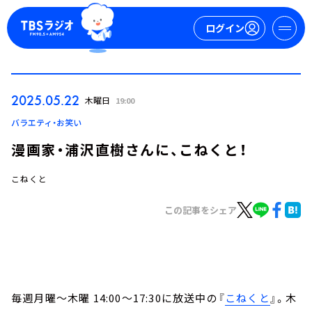
ログイン
マイページ
2025.05.22
木曜日
19:00
新規会員登録
ログイン
バラエティ・お笑い
漫画家・浦沢直樹さんに、こねくと！
こねくと
この記事をシェア
今日の番組表
週間番組表
トピックス
毎週月曜～木曜 14:00～17:30に放送中の『
こねくと
』。木
TBS Podcast