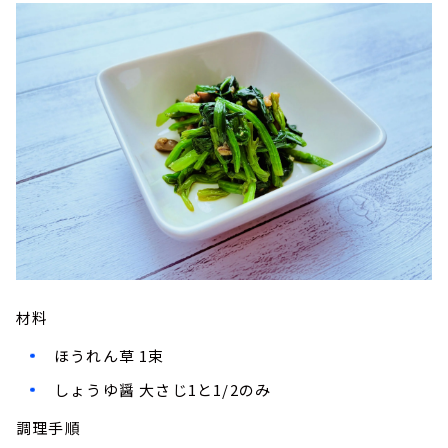
材料
ほうれん草 1束
しょうゆ醤 大さじ1と1/2のみ
調理手順