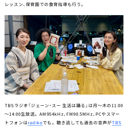
レッスン、保育園での食育指導も行う。
TBSラジオ『ジェーン・スー 生活は踊る』は月～木の11:00
～14:00生放送。 AM954kHz、FM90.5MHz、PCやスマー
トフォンは
radiko
でも。 聴き逃しても過去の音声が
TBS