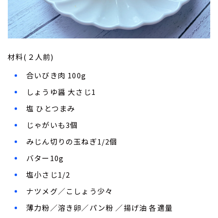
材料(２人前)
合いびき肉 100g
しょうゆ醤 大さじ1
塩 ひとつまみ
じゃがいも3個
みじん切りの玉ねぎ1/2個
バター10g
塩小さじ1/2
ナツメグ／こしょう少々
薄力粉／溶き卵／パン粉 ／揚げ油 各適量