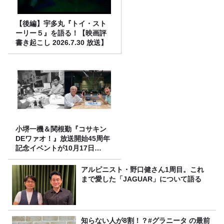
【後編】宇多丸『トイ・スト
ーリー５』を語る！【映画評
書き起こし 2026.7.30 放送】
小堺一機＆関根勤『コサキン
DEワァオ！』放送開始45周年
記念イベントが10月17日
（土）に開催決定！本日より
FC先行受付スタート！
アルピニスト・野口健さん1周目。これ
まで愛した「JAGUAR」について語る
知らない人が8割！？#グラニータ の最前