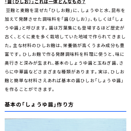
「醤（ひしお）」これは一体どんなもの？
豆麹と麦麹を混ぜた「ひしお麹」に、しょうゆと水、昆布を
加えて発酵させた調味料を「醤（ひしお）」、もしくは「しょ
うゆ醤」と呼びます。醤は万葉集にも登場するほど歴史が
古く、とくに麦を多く栽培していた地域で作られてきまし
た。主な材料のひしお麹は、栄養価が高くうまみ成分も豊
富です。ひしお麹で作る発酵調味料を料理に使うと、味に
奥行きと深みが生まれ、基本のしょうゆ醤と玉ねぎ醤、さ
らに中華醤などさまざまな種類があります。実は、ひしお
麹と簡単な材料さえあれば基本の醤ひしお「しょうゆ醤」
を作ることができます。
基本の「しょうゆ醤」作り方