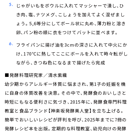
じゃがいもをボウルに入れてマッシャーで潰し、ひ
き肉、塩、ナツメグ、こしょうを加えてよく混ぜまし
ょう。5,6等分にしてボール状に丸め、薄力粉と溶き
卵、パン粉の順に衣をつけてバットに並べます。
フライパンに揚げ油を3cmの深さに入れて中火にか
け、170℃に熱してここにボールを入れて時々転がし
ながら、きつね色になるまで揚げたら完成
■発酵料理研究家／清水紫織
幼少期からアレルギー体質に悩まされ、第1子の妊娠を機
に自身の体質改善を決意。その中で、発酵食のおいしさと
時短にもなる便利さに気づき、2015年に、発酵食専門料理
教室と食品ブランド【神楽坂発酵美人堂】を立ち上げる。
簡単でおいしいレシピが評判を呼び、2025年までに7冊の
発酵レシピ本を出版。定期的な料理教室、幼児向けの発酵