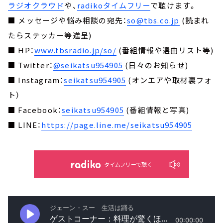
ラジオクラウド
や、
radikoタイムフリー
で聴けます。
■ メッセージや悩み相談の宛先：
so@tbs.co.jp
(読まれ
たらステッカー等進呈)
■ HP：
www.tbsradio.jp/so/
(番組情報や選曲リスト等)
■ Twitter：
@seikatsu954905
(日々のお知らせ)
■ Instagram：
seikatsu954905
(オンエアや取材裏フォ
ト）
■ Facebook：
seikatsu954905
(番組情報と写真)
■ LINE：
https://page.line.me/seikatsu954905
タイムフリーで聴く