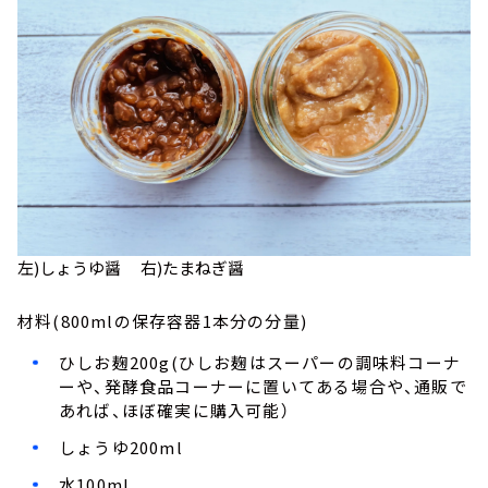
左)しょうゆ醤 右)たまねぎ醤
材料(800mlの保存容器1本分の分量)
ひしお麹200g(ひしお麹はスーパーの調味料コーナ
ーや、発酵食品コーナーに置いてある場合や、通販で
あれば、ほぼ確実に購入可能）
しょうゆ200ml
水100ml