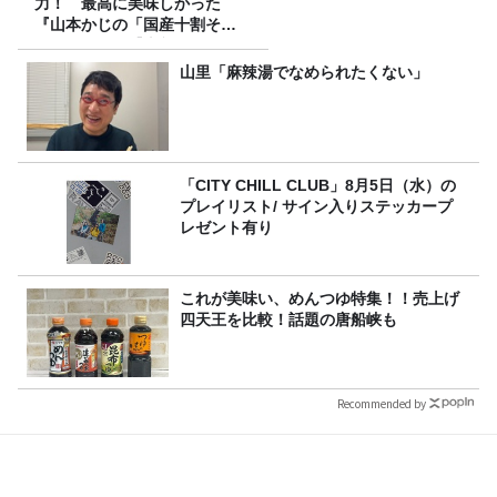
力！ 最高に美味しかった
『山本かじの「国産十割そ
ば」』とは？【十割そば10種
食べ比べ】
山里「麻辣湯でなめられたくない」
「CITY CHILL CLUB」8月5日（水）の
プレイリスト/ サイン入りステッカープ
レゼント有り
これが美味い、めんつゆ特集！！売上げ
四天王を比較！話題の唐船峡も
Recommended by