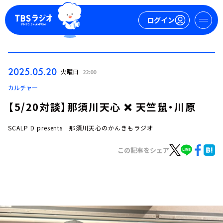
ログイン
マイページ
2025.05.20
火曜日
22:00
新規会員登録
ログイン
カルチャー
【5/20対談】那須川天心 ❌ 天竺鼠・川原
SCALP D presents 那須川天心のかんきもラジオ
この記事をシェア
今日の番組表
週間番組表
トピックス
TBS Podcast