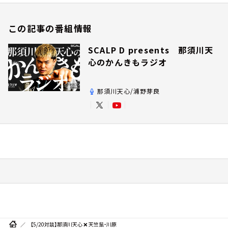
この記事の番組情報
SCALP D presents 那須川天
心のかんきもラジオ
那須川天心/浦野芽良
【5/20対談】那須川天心 ❌ 天竺鼠・川原