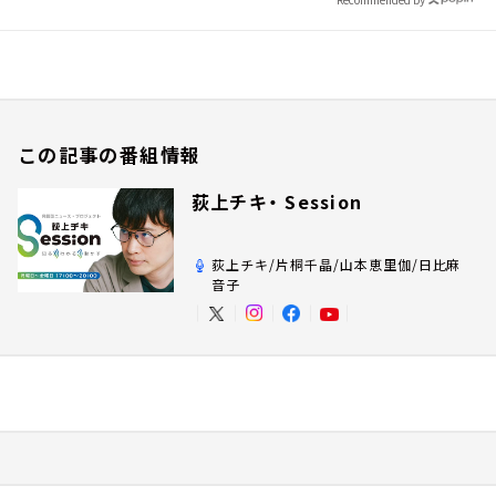
この記事の番組情報
荻上チキ・ Session
荻上チキ/片桐千晶/山本恵里伽/日比麻
音子