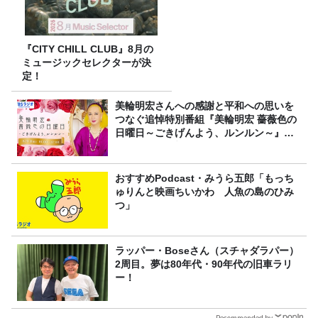
『CITY CHILL CLUB』8月の
ミュージックセレクターが決
定！
美輪明宏さんへの感謝と平和への思いを
つなぐ追悼特別番組『美輪明宏 薔薇色の
日曜日～ごきげんよう、ルンルン～』
8/9（日）16時放送
おすすめPodcast・みうら五郎「もっち
ゅりんと映画ちいかわ 人魚の島のひみ
つ」
ラッパー・Boseさん（スチャダラパー）
2周目。夢は80年代・90年代の旧車ラリ
ー！
Recommended by