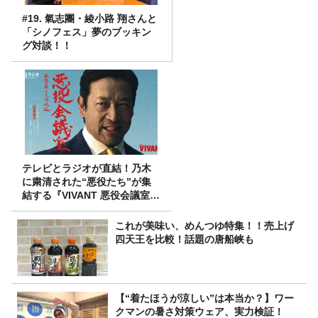
#19. 氣志團・綾小路 翔さんと
「シノフェス」夢のブッキン
グ対談！！
テレビとラジオが直結！乃木
に粛清された“悪役たち”が集
結する『VIVANT 悪役会議室』
7/26(日)23時スタート！
これが美味い、めんつゆ特集！！売上げ
四天王を比較！話題の唐船峡も
【“着たほうが涼しい”は本当か？】ワー
クマンの暑さ対策ウェア、実力検証！