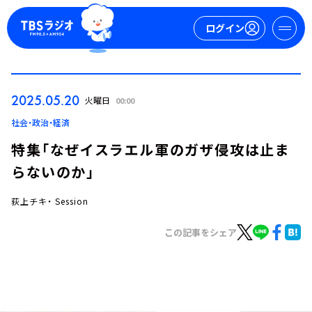
ログイン
マイページ
2025.05.20
火曜日
00:00
新規会員登録
ログイン
社会・政治・経済
特集「なぜイスラエル軍のガザ侵攻は止ま
らないのか」
荻上チキ・ Session
この記事をシェア
今日の番組表
週間番組表
トピックス
TBS Podcast