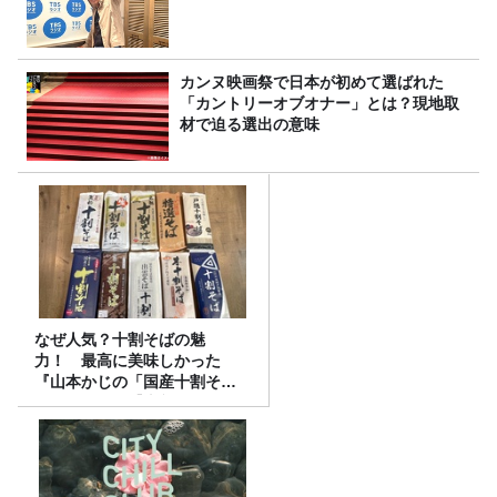
カンヌ映画祭で日本が初めて選ばれた
「カントリーオブオナー」とは？現地取
材で迫る選出の意味
なぜ人気？十割そばの魅
力！ 最高に美味しかった
『山本かじの「国産十割そ
ば」』とは？【十割そば10種
食べ比べ】