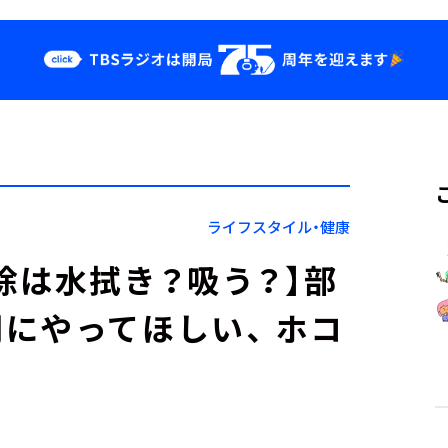
クス
イベント・グッ
ズ
st
YouTube
せ
会社情報
ライフスタイル・健康
除は水拭き？吸う？】部
にやってほしい、 ホコ