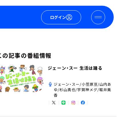
ログイン
この記事の番組情報
ジェーン・スー 生活は踊る
ジェーン・スー/小笠原亘/山内あ
ゆ/杉山真也/宇賀神メグ/堀井美
香