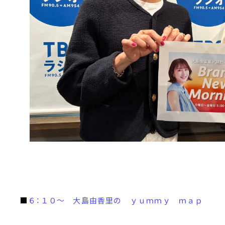
■
６：１０～ 大島由香里の ｙｕｍｍｙ ｍａｐ