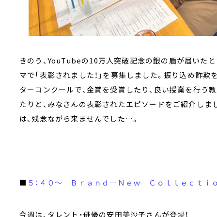
きのう、YouTubeの10万人突破記念の銀の盾が届い
マで「表彰されました！」を募集しました。振り込め詐欺
ターコンクールで、金賞を受賞したり、良い授業を行う
たりと、みなさんの表彰されたエピソードをご紹介しま
は、残念ながら来ませんでした…。
■
５：４０～ Ｂｒａｎｄ―Ｎｅｗ Ｃｏｌｌｅｃｔｉ
今週は、タレント・俳優の安田美沙子さんが登場！