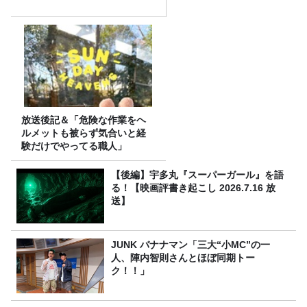
放送後記＆「危険な作業をヘ
ルメットも被らず気合いと経
験だけでやってる職人」
【後編】宇多丸『スーパーガール』を語
る！【映画評書き起こし 2026.7.16 放
送】
JUNK バナナマン「三大“小MC”の一
人、陣内智則さんとほぼ同期トー
ク！！」