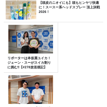
【頭皮のニオイにも】頭もヒンヤリ快適
に！スースー系ヘッドスプレー 頂上決戦
2026！
リポーターは本仮屋ユイカ！
ジェーン・スーがスイカ割り
に挑む‼【#278放送後記】