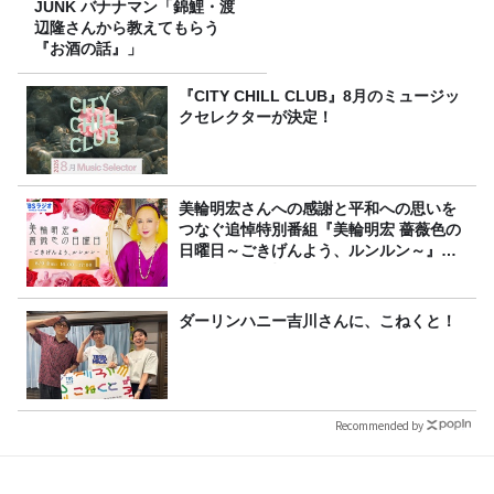
JUNK バナナマン「錦鯉・渡
辺隆さんから教えてもらう
『お酒の話』」
『CITY CHILL CLUB』8月のミュージッ
クセレクターが決定！
美輪明宏さんへの感謝と平和への思いを
つなぐ追悼特別番組『美輪明宏 薔薇色の
日曜日～ごきげんよう、ルンルン～』
8/9（日）16時放送
ダーリンハニー吉川さんに、こねくと！
Recommended by