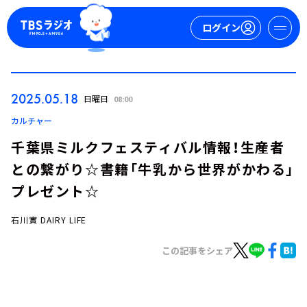
ログイン
マイページ
2025.05.18
日曜日
08:00
新規会員登録
ログイン
カルチャー
千葉県ミルクフェスティバル情報！生産者
との繋がり☆書籍「牛乳から世界がかわる」
プレゼント☆
石川實 DAIRY LIFE
今日の番組表
この記事をシェア
週間番組表
トピックス
TBS Podcast