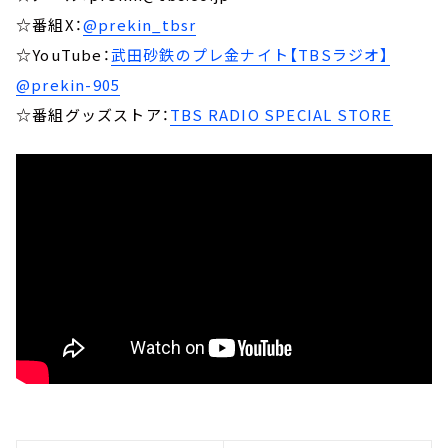
☆番組X：
@prekin_tbsr
☆YouTube：
武田砂鉄のプレ金ナイト【TBSラジオ】
@prekin-905
☆番組グッズストア：
TBS RADIO SPECIAL STORE