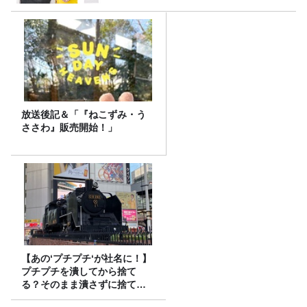
放送後記＆「『ねこずみ・う
ささわ』販売開始！」
【あの‘プチプチ‘が社名に！】
プチプチを潰してから捨て
る？そのまま潰さずに捨て
る？