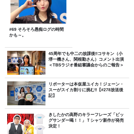
#69 そろそろ愚痴ログの時間
かも～。
45周年でも中二の放課後‼コサキン（小
堺一機さん、関根勤さん）コメント出演
＜TBSラジオ番組審議会からのご報告＞
リポーターは本仮屋ユイカ！ジェーン・
スーがスイカ割りに挑む‼【#278放送後
記】
きしたかの高野のキラーフレーズ「ビッ
グサンダー喝！！」Ｔシャツ新作が発売
決定！