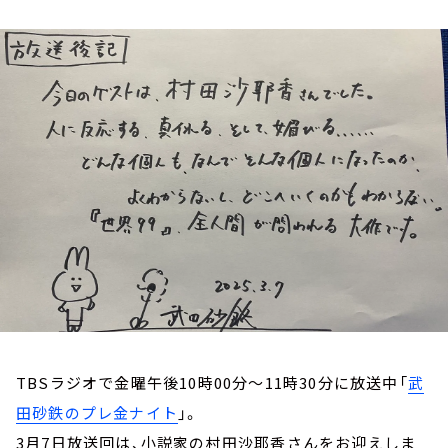
お知らせ
イベント・グッズ
YouTube
会社情報
TBSラジオで金曜午後10時00分～11時30分に放送中「
武
田砂鉄のプレ金ナイト
」。
3月7日放送回は、小説家の村田沙耶香さんをお迎えしま