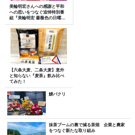
美輪明宏さんへの感謝と平和
への思いをつなぐ追悼特別番
組『美輪明宏 薔薇色の日曜日
～ごきげんよう、ルンルン
～』8/9（日）16時放送
【六条大麦、二条大麦】意外
と知らない『麦茶』飲み比べ
てみた！
鰻パクリ
抹茶ブームの裏で減る茶畑 企業と農家
をつなぐ新たな取り組み