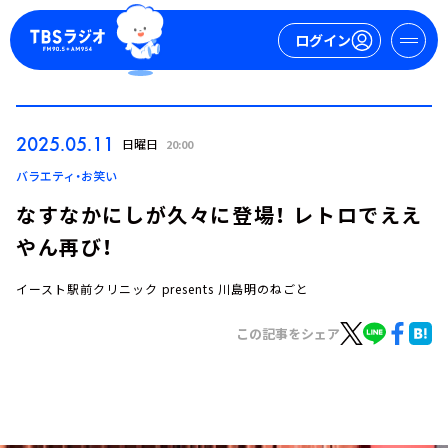
ログイン
マイページ
2025.05.11
日曜日
20:00
新規会員登録
ログイン
バラエティ・お笑い
なすなかにしが久々に登場！ レトロでええ
やん再び！
イースト駅前クリニック presents 川島明のねごと
この記事をシェア
今日の番組表
週間番組表
トピックス
TBS Podcast