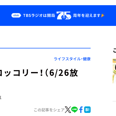
クス
イベント・グッ
ズ
st
YouTube
せ
会社情報
ライフスタイル・健康
ッコリー！（6/26放
気
この記事をシェア