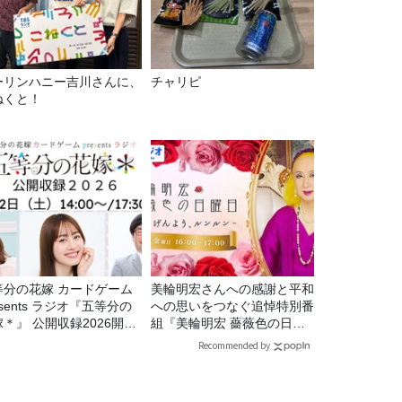
ーリンハニー吉川さんに、
チャリピ
ねくと！
等分の花嫁 カードゲーム
美輪明宏さんへの感謝と平和
esents ラジオ『五等分の
への思いをつなぐ追悼特別番
＊』 公開収録2026開催
組『美輪明宏 薔薇色の日曜
定！
日～ごきげんよう、ルンルン
Recommended by
～』8/9（日）16時放送