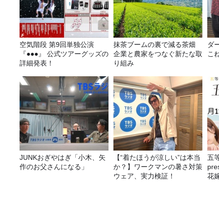
空気階段 第9回単独公演
抹茶ブームの裏で減る茶畑
ダ
『●●●』 公式ツアーグッズの
企業と農家をつなぐ新たな取
こ
詳細発表！
り組み
JUNKおぎやはぎ「小木、矢
【“着たほうが涼しい”は本当
五
作のお父さんになる」
か？】ワークマンの暑さ対策
pr
ウェア、実力検証！
花嫁
決