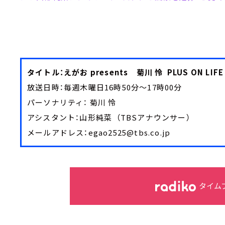
タイトル：えがお presents 菊川 怜 PLUS ON L
放送日時：毎週木曜日16時50分～17時00分
パーソナリティ： 菊川 怜
アシスタント：山形純菜 （TBSアナウンサー）
メールアドレス：egao2525@tbs.co.jp
タイム