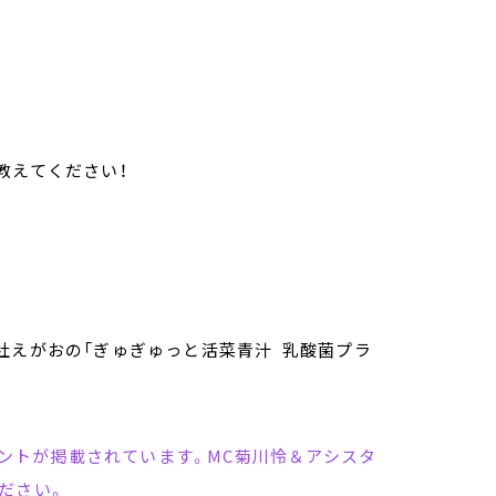
教えてください！
社えがおの「ぎゅぎゅっと活菜青汁 乳酸菌プラ
コメントが掲載されています。MC菊川怜＆アシスタ
ださい。