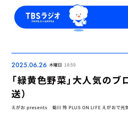
今日の番組表
トピッ
週間番組表
TBS
Podca
お知ら
2025.06.26
木曜日
16:50
「緑黄色野菜」大人気のブロ
送）
えがお presents 菊川 怜 PLUS ON LIFE えがおで元