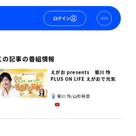
ログイン
この記事の番組情報
えがお presents 菊川 怜
PLUS ON LIFE えがおで元気
菊川 怜/山形純菜