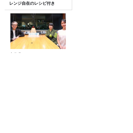
レンジ自在のレシピ付き
水谷豊さん（1）～
猛暑の救世主は“飲む氷”！今注目のアイ
ススラリー5種飲み比べ
熊本震度７「ずっと救急車のサイレン
が」電話で聞いた、被災地の現状