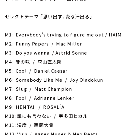
セレクトテーマ ｢思い出す、変な汗出る｣
M1: Everybody's trying to figure me out / HAIM
M2: Funny Papers / Mac Miller
M3: Do you wanna / Astrid Sonne
M4: 罪の味 / 森山直太朗
M5: Cool / Daniel Caesar
M6: Somebody Like Me / Joy Oladokun
M7: Slug / Matt Champion
M8: Fool / Adrianne Lenker
M9: HENTAI / ROSALÍA
M10: 誰にも言わない / 宇多田ヒカル
M11: 湿度 / 西岡大貴
M12: Vish / Agnes Nunes & Neo Beats