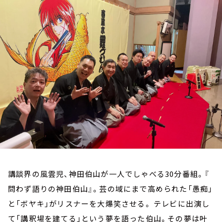
お知らせ
イベント・グッズ
YouTube
会社情報
講談界の風雲児、神田伯山が一人でしゃべる30分番組。『
問わず語りの神田伯山』。芸の域にまで高められた「愚痴」
と「ボヤキ」がリスナーを大爆笑させる。 テレビに出演し
て「講釈場を建てる」という夢を語った伯山。その夢は叶