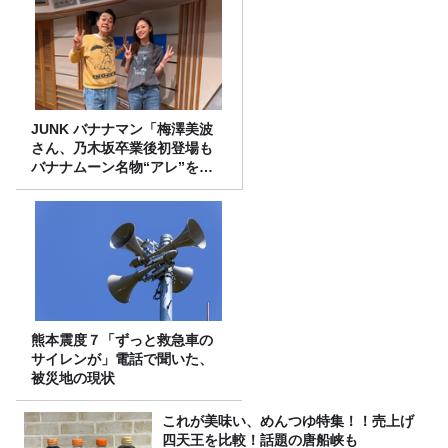
JUNK バナナマン「梅澤美波
さん、乃木坂卒業後初登場も
バナナムーン名物“アレ”を喰
らう」
熊本震度７「ずっと救急車の
サイレンが」電話で聞いた、
被災地の現状
これが美味い、めんつゆ特集！！売上げ
四天王を比較！話題の唐船峡も