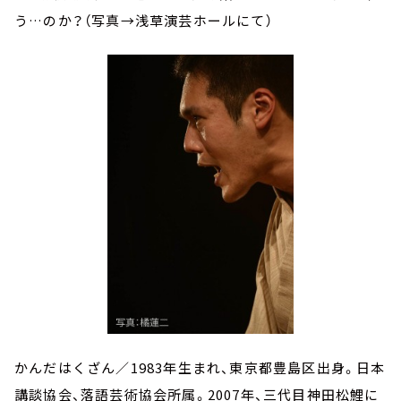
う…のか？（写真→浅草演芸ホールにて）
かんだはくざん／1983年生まれ、東京都豊島区出身。日本
講談協会、落語芸術協会所属。2007年、三代目神田松鯉に