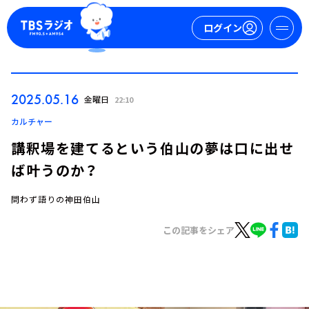
ログイン
マイページ
2025.05.16
金曜日
22:10
新規会員登録
ログイン
カルチャー
講釈場を建てるという伯山の夢は口に出せ
ば叶うのか？
問わず語りの神田伯山
この記事をシェア
今日の番組表
週間番組表
トピックス
TBS Podcast