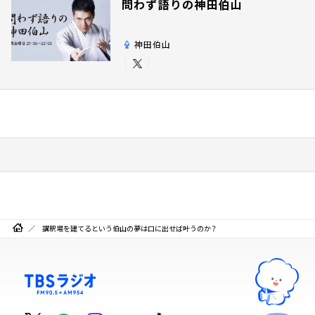
問わず語りの神田伯山
神田伯山
講釈場を建てるという伯山の夢は口に出せば叶うのか？