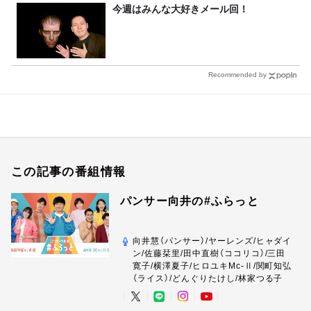
今週はみんな大好きメール回！
Recommended by
この記事の番組情報
パンサー向井の#ふらっと
向井慧（パンサー）/ヤーレンズ/ヒャダイ
ン/佐藤栞里/田中直樹（ココリコ）/三田
寛子/横澤夏子/ヒロユキMc-Ⅱ/関町知弘
（ライス）/どんぐりたけし/林家つる子