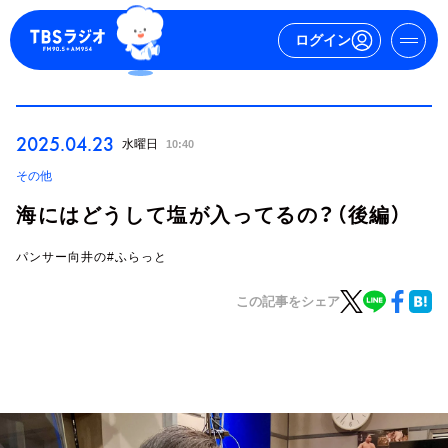
ログイン
マイページ
2025.04.23
水曜日
10:40
新規会員登録
ログイン
その他
海にはどうして塩が入ってるの？（後編）
パンサー向井の#ふらっと
この記事をシェア
今日の番組表
週間番組表
トピックス
TBS Podcast