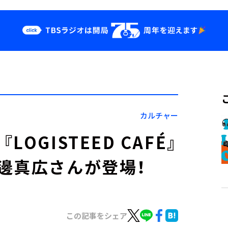
クス
イベント・グッ
ズ
st
YouTube
せ
会社情報
カルチャー
GISTEED CAFÉ』
邊真広さんが登場！
この記事をシェア