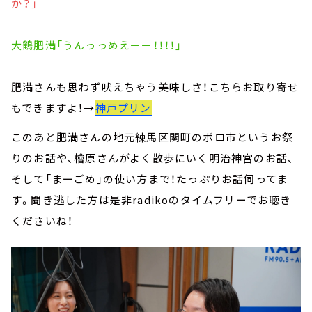
か？」
大鶴肥満「うんっっめえーー！！！！」
肥満さんも思わず吠えちゃう美味しさ！こちらお取り寄せ
もできますよ！→
神戸プリン
このあと肥満さんの地元練馬区関町のボロ市というお祭
りのお話や、檜原さんがよく散歩にいく明治神宮のお話、
そして「まーごめ」の使い方まで！たっぷりお話伺ってま
す。聞き逃した方は是非radikoのタイムフリーでお聴き
くださいね！