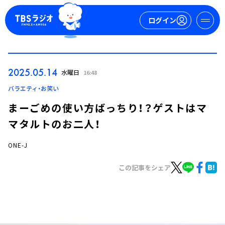
ログイン
マイページ
2025.05.14
水曜日
16:48
新規会員登録
ログイン
バラエティ・お笑い
まーごめの使い方ばっちり！？ゲストはマ
マタルトのお二人！
ONE-J
この記事をシェア
今日の番組表
週間番組表
トピックス
TBS Podcast