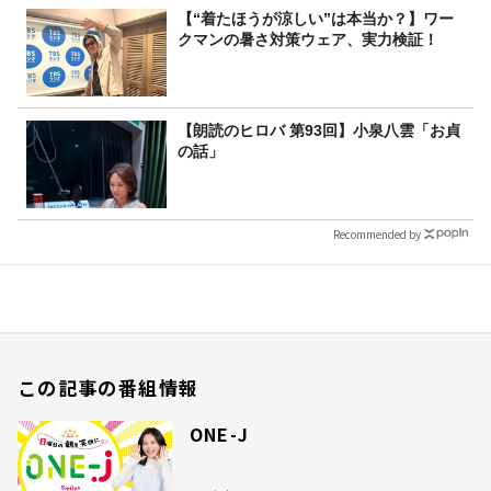
【“着たほうが涼しい”は本当か？】ワー
クマンの暑さ対策ウェア、実力検証！
【朗読のヒロバ 第93回】小泉八雲「お貞
の話」
Recommended by
この記事の番組情報
ONE-J