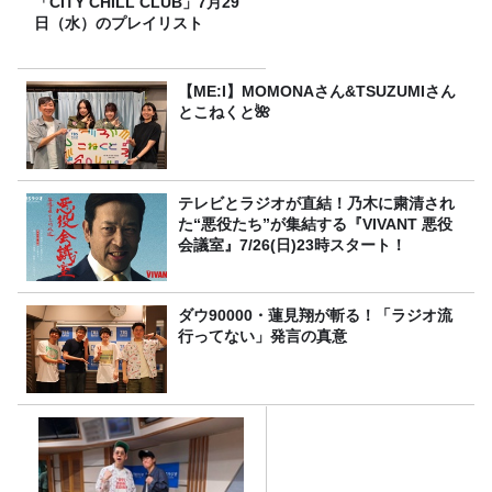
「CITY CHILL CLUB」7月29
日（水）のプレイリスト
【ME:I】MOMONAさん&TSUZUMIさん
とこねくと🌺
テレビとラジオが直結！乃木に粛清され
た“悪役たち”が集結する『VIVANT 悪役
会議室』7/26(日)23時スタート！
ダウ90000・蓮見翔が斬る！「ラジオ流
行ってない」発言の真意