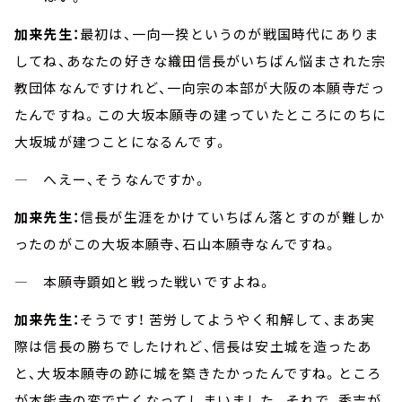
加来先生：
最初は、一向一揆というのが戦国時代にありま
してね、あなたの好きな織田信長がいちばん悩まされた宗
教団体なんですけれど、一向宗の本部が大阪の本願寺だっ
たんですね。この大坂本願寺の建っていたところにのちに
大坂城が建つことになるんです。
― へえー、そうなんですか。
加来先生：
信長が生涯をかけていちばん落とすのが難しか
ったのがこの大坂本願寺、石山本願寺なんですね。
― 本願寺顕如と戦った戦いですよね。
加来先生：
そうです！ 苦労してようやく和解して、まあ実
際は信長の勝ちでしたけれど、信長は安土城を造ったあ
と、大坂本願寺の跡に城を築きたかったんですね。ところ
が本能寺の変で亡くなってしまいました。それで、秀吉が