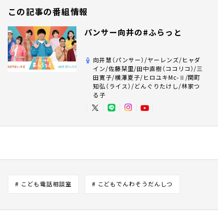
この記事の番組情報
パンサー向井の#ふらっと
向井慧（パンサー）/ヤーレンズ/ヒャダ
イン/佐藤栞里/田中直樹（ココリコ）/三
田寛子/横澤夏子/ヒロユキMc-Ⅱ/関町
知弘（ライス）/どんぐりたけし/林家つ
る子
# こども電話相談室
# こどもでんわそうだんしつ