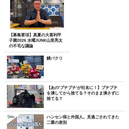
【募集要項】真夏の大喜利甲
子園2026 水曜JUNK山里亮太
の不毛な議論
鰻パクリ
【あの‘プチプチ‘が社名に！】プチプチ
を潰してから捨てる？そのまま潰さずに
捨てる？
ハンセン病と外国人。見過ごされてきた
二重の差別