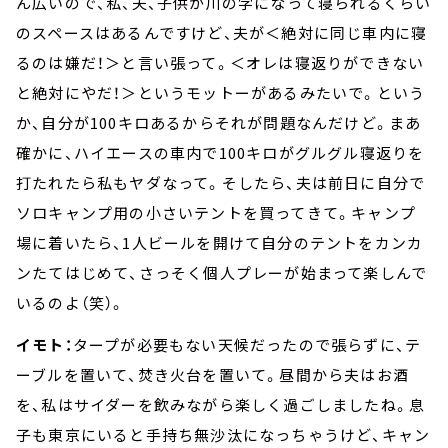
ん広いので、私、夫、子供が川の字になって寝られるくらい
のスペースはあるんですけど、夫が＜絶対に同じ車内に寝
るのは嫌だ！＞と言い張って。＜オレは寝返りができない
と絶対にやだ！＞というモットーがあるみたいで。という
か、自分が100キロあるからそれが問題なんだけど。まあ
確かに、ハイエースの車内で100キロがグルグル寝返りを
打たれたら私もヤダなって。そしたら、夫は前日に自分で
ソロキャンプ用の小さいテントを買ってきて。キャンプ
場に着いたら、1人ビールを開けて自分のテントをカンカ
ンたてはじめて、さっそく個人プレーが始まって楽しんで
いるのよ（笑）。
イモト：
タープが必要もない天候だったので張らずに、テ
ーブルを置いて、焚き火台を置いて。昼間から夫はお酒
を、私はサイダーを飲みながら楽しく過ごしましたね。息
子も東京にいると手持ち無沙汰になっちゃうけど、キャン