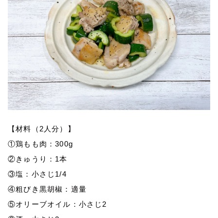
【材料（2人分）】
①鶏もも肉：300g
②きゅうり：1本
③塩：小さじ1/4
④粗びき黒胡椒：適量
⑤オリーブオイル：小さじ2