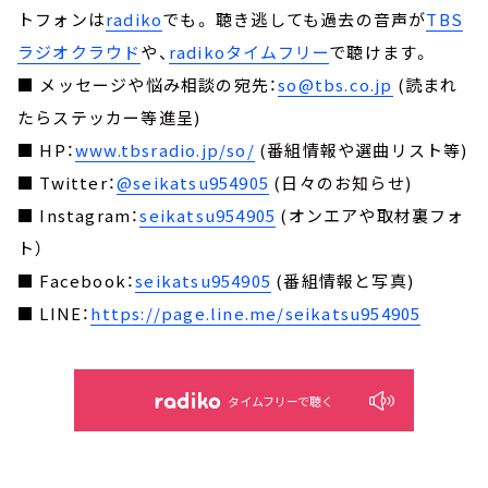
トフォンは
radiko
でも。 聴き逃しても過去の音声が
TBS
ラジオクラウド
や、
radikoタイムフリー
で聴けます。
■ メッセージや悩み相談の宛先：
so@tbs.co.jp
(読まれ
たらステッカー等進呈)
■ HP：
www.tbsradio.jp/so/
(番組情報や選曲リスト等)
■ Twitter：
@seikatsu954905
(日々のお知らせ)
■ Instagram：
seikatsu954905
(オンエアや取材裏フォ
ト）
■ Facebook：
seikatsu954905
(番組情報と写真)
■ LINE：
https://page.line.me/seikatsu954905
タイムフリーで聴く