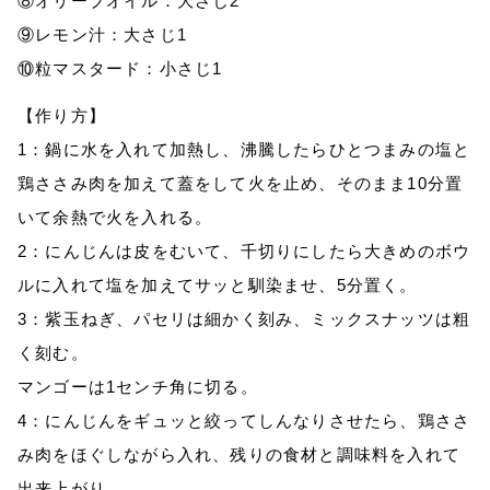
⑧オリーブオイル：大さじ2
⑨レモン汁：大さじ1
⑩粒マスタード：小さじ1
【作り方】
1：鍋に水を入れて加熱し、沸騰したらひとつまみの塩と
鶏ささみ肉を加えて蓋をして火を止め、そのまま10分置
いて余熱で火を入れる。
2：にんじんは皮をむいて、千切りにしたら大きめのボウ
ルに入れて塩を加えてサッと馴染ませ、5分置く。
3：紫玉ねぎ、パセリは細かく刻み、ミックスナッツは粗
く刻む。
マンゴーは1センチ角に切る。
4：にんじんをギュッと絞ってしんなりさせたら、鶏ささ
み肉をほぐしながら入れ、残りの食材と調味料を入れて
出来上がり。