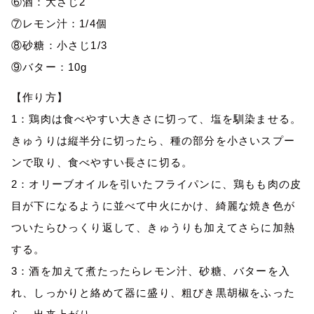
⑥酒：大さじ2
⑦レモン汁：1/4個
⑧砂糖：小さじ1/3
⑨バター：10g
【作り方】
1：鶏肉は食べやすい大きさに切って、塩を馴染ませる。
きゅうりは縦半分に切ったら、種の部分を小さいスプー
ンで取り、食べやすい長さに切る。
2：オリーブオイルを引いたフライパンに、鶏もも肉の皮
目が下になるように並べて中火にかけ、綺麗な焼き色が
ついたらひっくり返して、きゅうりも加えてさらに加熱
する。
3：酒を加えて煮たったらレモン汁、砂糖、バターを入
れ、しっかりと絡めて器に盛り、粗びき黒胡椒をふった