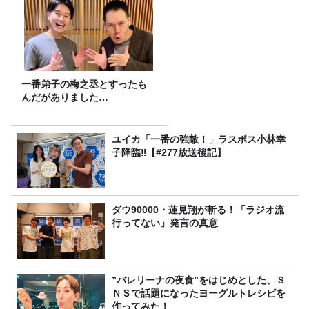
一番弟子の梅之丞とすったも
んだがありました…
ユイカ「一番の強敵！」ラスボス小林幸
子降臨‼【#277放送後記】
ダウ90000・蓮見翔が斬る！「ラジオ流
行ってない」発言の真意
”バレリーナの夜食”をはじめとした、Ｓ
ＮＳで話題になったヨーグルトレシピを
作ってみた！