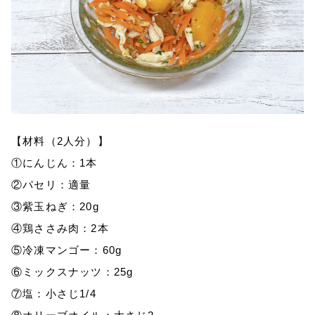
【材料（2人分）】
①にんじん：1本
②パセリ：適量
③紫玉ねぎ：20g
④鶏ささみ肉：2本
⑤冷凍マンゴー：60g
⑥ミックスナッツ：25g
⑦塩：小さじ1/4