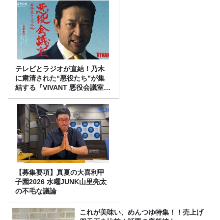
テレビとラジオが直結！乃木
に粛清された“悪役たち”が集
結する『VIVANT 悪役会議室』
7/26(日)23時スタート！
【募集要項】真夏の大喜利甲
子園2026 水曜JUNK山里亮太
の不毛な議論
これが美味い、めんつゆ特集！！売上げ