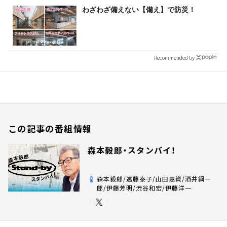
わざわざ備えない【備え】で防災！
Recommended by
この記事の番組情報
森本毅郎・スタンバイ！
森本毅郎/遠藤泰子/山田惠資/酒井綱一
郎/伊藤芳明/渋谷和宏/伊藤洋一