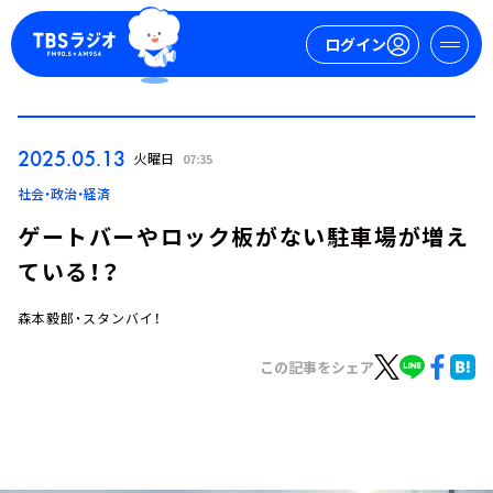
ログイン
マイページ
2025.05.13
火曜日
07:35
新規会員登録
ログイン
社会・政治・経済
ゲートバーやロック板がない駐車場が増え
ている！？
森本毅郎・スタンバイ！
この記事をシェア
今日の番組表
週間番組表
トピックス
TBS Podcast