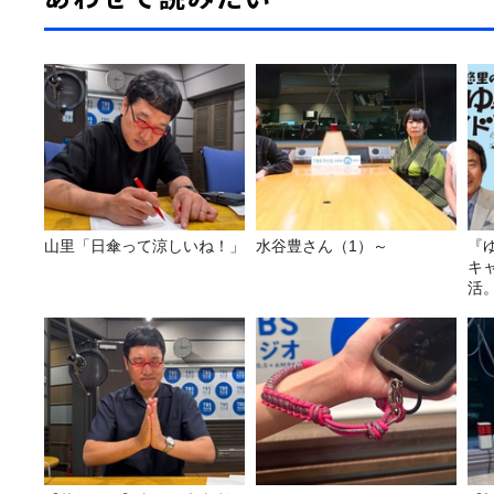
山里「日傘って涼しいね！」
水谷豊さん（1）～
『
キ
活