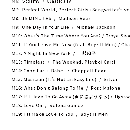
M6: Stormy / Classics IV
M7: Perfect World, Perfect Girls (Songwriter's v
M8: 15 MINUTES / Madison Beer
M9: One Day In Your Life / Michael Jackson
M10: What's The Time Where You Are? / Troye Siv
M11: If You Leave Me Now (feat. Boyz II Men) / Cha
M12: A Night In New York / 土岐麻子
M13: Timeless / The Weeknd, Playboi Carti
M14: Good Luck, Babe! / Chappell Roan
M15: ‎Musician (It's Not an Easy Life) / Silver
M16: What Don't Belong To Me / Post Malone
M17: If I Have To Go Away (君にさようなら) / Jigsaw
M18: Love On / Selena Gomez
M19: I'll Make Love To You / Boyz II Men