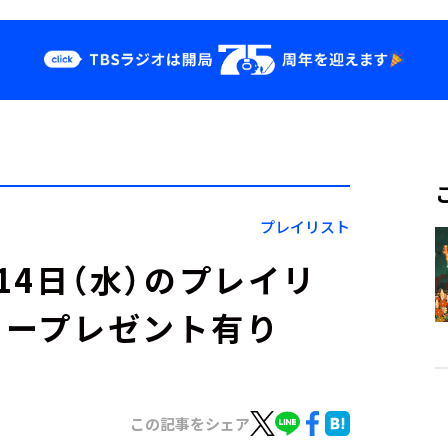
クス
イベント・グッ
ズ
st
YouTube
せ
会社情報
プレイリスト
」5月14日（水）のプレイリ
カープレゼント有り
この記事をシェア