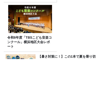
令和8年度「TBSこども音楽コ
ンクール」横浜地区大会レポ
ート
【暑さ対策に！】この1本で夏を乗り切
れ！ スースースプレー頂上決戦2026！
放送後記＆「『ねこずみ・うささわ』販
売開始！」
オンエア曲紹介