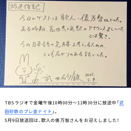
お知らせ
イベント・グッズ
YouTube
会社情報
TBSラジオで金曜午後10時00分～11時30分に放送中「
武
田砂鉄のプレ金ナイト
」。
5月9日放送回は、歌人の俵万智さんをお迎えしました！