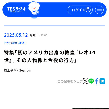
ログイン
マイページ
2025.05.12
月曜日
21:00
新規会員登録
ログイン
社会・政治・経済
特集「初のアメリカ出身の教皇『レオ14
世』。その人物像と今後の行方」
荻上チキ・ Session
この記事をシェア
今日の番組表
週間番組表
トピックス
TBS Podcast