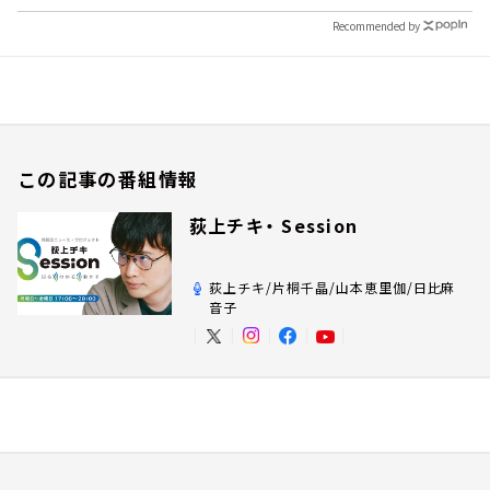
Recommended by
この記事の番組情報
荻上チキ・ Session
荻上チキ/片桐千晶/山本恵里伽/日比麻
音子