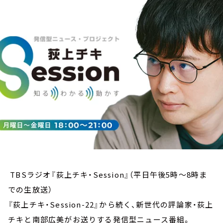
お知らせ
イベント・グッズ
YouTube
会社情報
TBSラジオ『荻上チキ・Session』（平日午後5時～8時ま
での生放送）
『荻上チキ・Session-22』から続く、新世代の評論家・荻上
チキと南部広美がお送りする発信型ニュース番組。