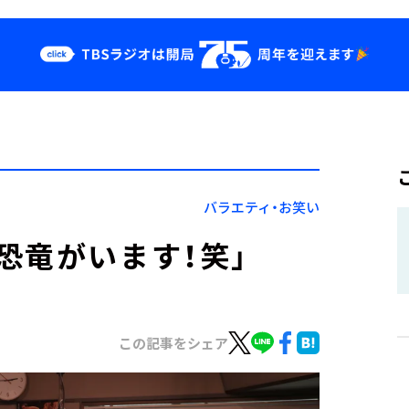
クス
イベント・グッ
ズ
st
YouTube
せ
会社情報
バラエティ・お笑い
恐竜がいます！笑」
この記事をシェア