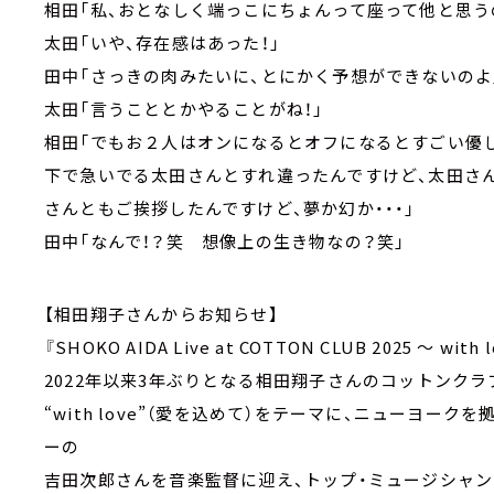
相田「私、おとなしく端っこにちょんって座って他と思う
太田「いや、存在感はあった！」
田中「さっきの肉みたいに、とにかく予想ができないのよ
太田「言うこととかやることがね！」
相田「でもお２人はオンになるとオフになるとすごい優
下で急いでる太田さんとすれ違ったんですけど、太田さ
さんともご挨拶したんですけど、夢か幻か・・・」
田中「なんで！？笑 想像上の生き物なの？笑」
【相田翔子さんからお知らせ】
『SHOKO AIDA Live at COTTON CLUB 2025 ～ with l
2022年以来3年ぶりとなる相田翔子さんのコットンク
“with love”（愛を込めて）をテーマに、ニューヨ
ーの
吉田次郎さんを音楽監督に迎え、トップ・ミュージシャ