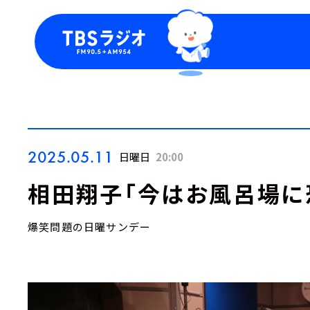
今日の番組表
トピッ
週間番組表
TBS
Podca
お知ら
2025.05.11
日曜日
20:00
相田翔子「今はお風呂場に
爆笑問題の日曜サンデー