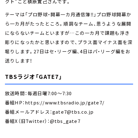
クト"こと槙原寛己さんです。
テーマは「プロ野球・開幕一カ月通信簿‼」プロ野球開幕か
ら一カ月がたったところ。順調なチーム、思うような展開
にならないチームといますが…この一カ月で課題も浮き
彫りになったかと思いますので、プラス面マイナス面を深
堀りします。27日はセ・リーグ編、4日はパ・リーグ編をお
送りします！
TBSラジオ「GATE7」
放送時間：毎週日曜7:00～7:30
番組HP：https://www.tbsradio.jp/gate7/
番組メールアドレス：gate7@tbs.co.jp
番組X（旧Twitter）：@tbs_gate7