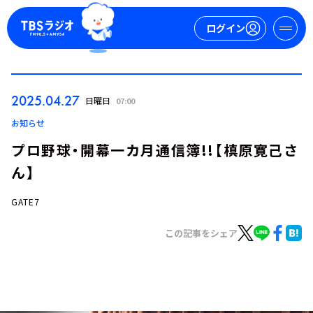
ログイン
マイページ
2025.04.27
日曜日
07:00
新規会員登録
ログイン
お知らせ
プロ野球・開幕一カ月通信簿!!【槙原寛己さ
ん】
GATE7
この記事をシェア
今日の番組表
週間番組表
トピックス
TBS Podcast