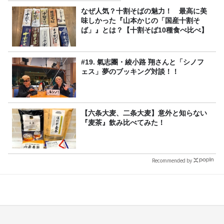
なぜ人気？十割そばの魅力！ 最高に美
味しかった『山本かじの「国産十割そ
ば」』とは？【十割そば10種食べ比べ】
#19. 氣志團・綾小路 翔さんと「シノフ
ェス」夢のブッキング対談！！
【六条大麦、二条大麦】意外と知らない
『麦茶』飲み比べてみた！
Recommended by