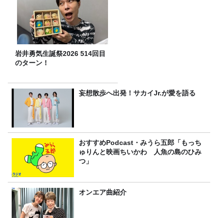
岩井勇気生誕祭2026 514回目
のターン！
妄想散歩へ出発！サカイJr.が愛を語る
おすすめPodcast・みうら五郎「もっち
ゅりんと映画ちいかわ 人魚の島のひみ
つ」
オンエア曲紹介