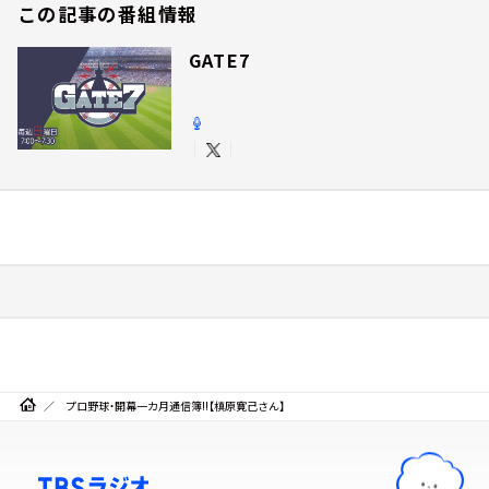
この記事の番組情報
GATE7
プロ野球・開幕一カ月通信簿!!【槙原寛己さん】