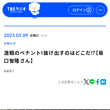
ログイン
マイページ
2025.05.09
金曜日
22:57
新規会員登録
ログイン
お知らせ
混戦のペナント!抜け出すのはどこだ⁉【坂
口智隆さん】
GATE7
この記事をシェア
今日の番組表
週間番組表
トピックス
TBS Podcast