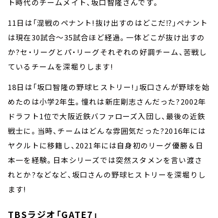
ト時代のチームメイト、坂口智隆さんです。
11日は「混戦のペナント!抜け出すのはどこだ⁉」ペナント
は現在30試合～35試合ほど経過。一体どこが抜け出すの
か?セ・リーグとパ・リーグそれぞれの好調チーム、苦戦し
ているチームを深堀りします!
18日は「坂口智隆の野球ヒストリー!」坂口さんが野球を始
めたのは小学2年生。憧れは新庄剛志さんだった?2002年
ドラフト1位で大阪近鉄バファローズ入団し、最後の近鉄
戦士に。当時、チームはどんな雰囲気だった?2016年には
ヤクルトに移籍し、2021年には自身初のリーグ優勝＆日
本一を経験。日本シリーズでは突然スタメンを言い渡さ
れとか?などなど、坂口さんの野球ヒストリーを深堀りし
ます!
TBSラジオ「GATE7」