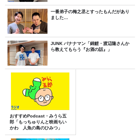
一番弟子の梅之丞とすったもんだがあり
ました…
JUNK バナナマン「錦鯉・渡辺隆さんか
ら教えてもらう『お酒の話』」
おすすめPodcast・みうら五
郎「もっちゅりんと映画ちい
かわ 人魚の島のひみつ」