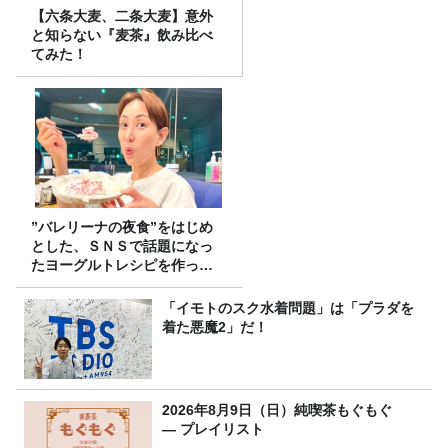
【六条大麦、二条大麦】意外
と知らない『麦茶』飲み比べ
てみた！
”バレリーナの夜食”をはじめ
とした、ＳＮＳで話題になっ
たヨーグルトレシピを作って
みた！
「イモトのスク水着問題」は「プラダを
着た悪魔2」だ！
2026年8月9日（日）純喫茶もぐもぐ
― プレイリスト