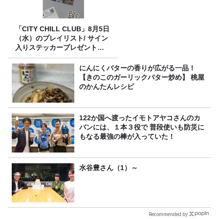
「CITY CHILL CLUB」8月5日
（水）のプレイリスト/ サイン
入りステッカープレゼント有
り
にんにくバターの香りが広がる一品！
【きのこのガーリックバター炒め】 桃屋
のかんたんレシピ
122か国へ渡ったイモトアヤコさんのカ
バンには、１本３役で 普段使いも防災に
もなる最強の棒が入っていた！
水谷豊さん（1）～
Recommended by