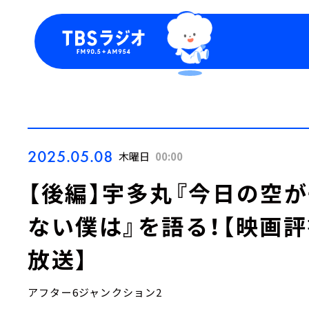
今日の番組表
トピッ
週間番組表
TBS
Podca
お知ら
2025.05.08
木曜日
00:00
【後編】宇多丸『今日の空
ない僕は』を語る！【映画評書
放送】
アフター6ジャンクション2