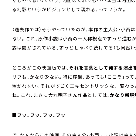
ゃしゃべる！っていう。内面のあれでも……本当は内面の
る幻影というかビジョンとして現れる、っていうか。
（過去作では）そうやっていたのが、本作の主人公・小西
ない。これ、原作小説は小西の一人称視点でずっと進むか
露は聞かされている、ずっとしゃべり続けてる（も同然）
ところがこの映画版では、
それを言葉として発する演出
リフも、かなり少ない。特に序盤、あっても「ここぞ」っ
置かれない。それがすごくエキセントリックな、「変わっ
ね。これ、まさに大九明子さん作品としては、
かなり新境
■フッ、フッ、フッ、フッ
で、なんならこの映画、その主人公・小西……小説は主人