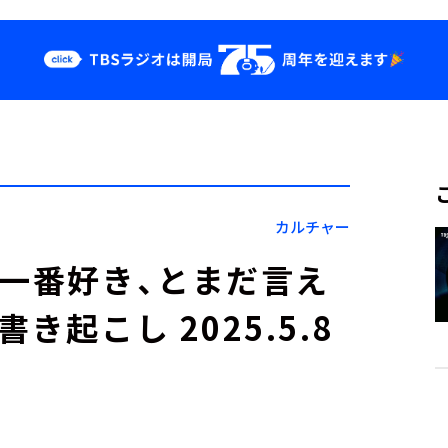
クス
イベント・グッ
ズ
st
YouTube
せ
会社情報
カルチャー
が一番好き、とまだ言え
き起こし 2025.5.8