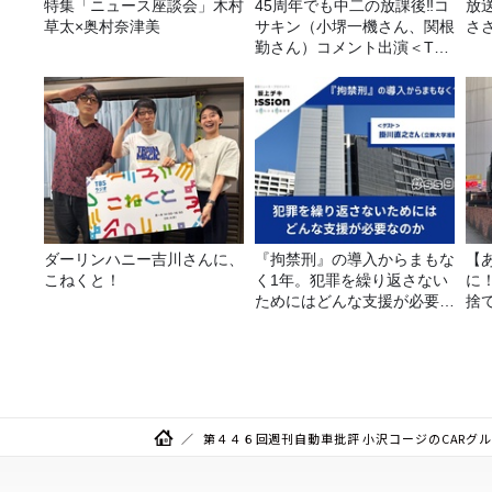
特集「ニュース座談会」木村
45周年でも中二の放課後‼コ
放
草太×奥村奈津美
サキン（小堺一機さん、関根
さ
勤さん）コメント出演＜TBS
ラジオ番組審議会からのご報
告＞
ダーリンハニー吉川さんに、
『拘禁刑』の導入からまもな
【
こねくと！
く1年。犯罪を繰り返さない
に
ためにはどんな支援が必要な
捨
のか
て
第４４６回週刊自動車批評 小沢コージのCARグルメ