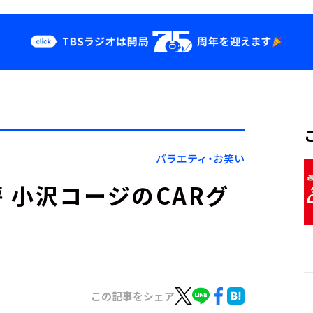
クス
イベント・グッ
ズ
st
YouTube
せ
会社情報
バラエティ・お笑い
 小沢コージのCARグ
この記事をシェア