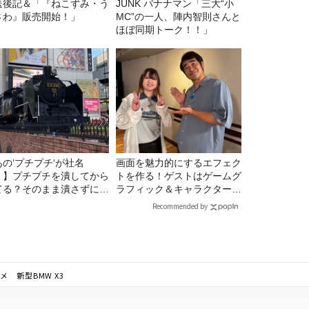
送後記＆「『ねこずみ・う
JUNK バナナマン「三大“小
さわ』販売開始！」
MC”の一人、陣内智則さんと
ほぼ同期トーク！！」
あの‘プチプチ‘が社名
画面を魅力的にするエフェク
！】プチプチを潰してから
トを作る！ゲストはゲームグ
てる？そのまま潰さずに捨
ラフィック＆キャラクター専
る？
攻の遠藤里桜さん！
Recommended by
 新型BMW X3