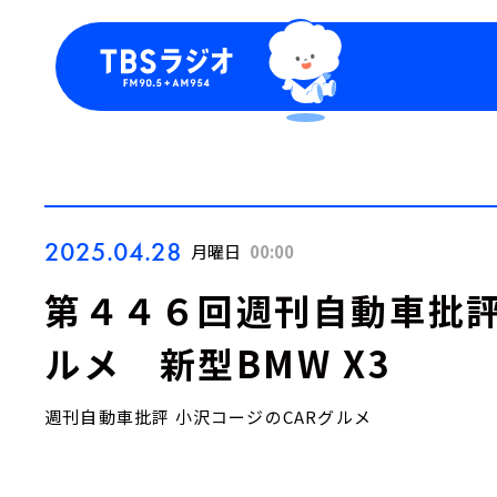
今日の番組表
トピッ
週間番組表
TBS
Podca
お知ら
2025.04.28
月曜日
00:00
第４４６回週刊自動車批評
ルメ 新型BMW X3
週刊自動車批評 小沢コージのCARグルメ