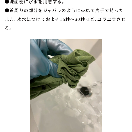
●洗面器に氷水を用意する。
●首周りの部分をジャバラのように束ねて片手で持った
まま、氷水につけておよそ15秒～30秒ほど、ユラユラさせ
る。