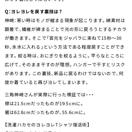
Q：ヨレヨレを戻す裏技は？
神崎：寒い時はモノが縮まる現象が起こります。綿素材は
顕著で、繊維が締まることで元の形に戻ろうとするチカラ
が働きます。そこで「首元をジャバラに束ねて15秒～30
秒、氷水に入れる」という方法である程度戻すことができ
ます。絞る時は、おにぎりを絞るように。平らなところに
広げて、そのまま干すのが理想。ハンガーで干すとリスク
があります。この裏技、新品に戻るわけではないので、何
度か着ていると再びヨレてしまいます。
三角神崎さんが実際に行った検証では・・・
襟は21.5cmだったものが19.5cmに。
裾は62.8cmだったものが、55.6cmに。
【洗濯ハカセのヨレヨレTシャツ復活術】