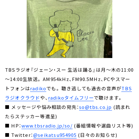
TBSラジオ『ジェーン・スー 生活は踊る』は月～木の11:00
～14:00生放送。 AM954kHz、FM90.5MHz、PCやスマー
トフォンは
radiko
でも。 聴き逃しても過去の音声が
TBS
ラジオクラウド
や、
radikoタイムフリー
で聴けます。
■ メッセージや悩み相談の宛先：
so@tbs.co.jp
(読まれ
たらステッカー等進呈)
■ HP：
www.tbsradio.jp/so/
(番組情報や選曲リスト等)
■ Twitter：
@seikatsu954905
(日々のお知らせ)