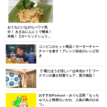
おうちにいながらハワイ気
分！ きざみにんにくで簡単！
本格！【ガーリックシュリン
プ】 桃屋のかんたんレシピ
コンビニのヒット商品！モーモーチャー
チャーを食す！アレンジ自在のレシピ付
き
【“着たほうが涼しい”は本当か？】ワー
クマンの暑さ対策ウェア、実力検証！
おすすめPodcast・みうら五郎「もっち
ゅりんと映画ちいかわ 人魚の島のひみ
つ」