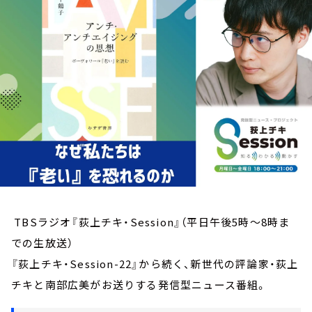
お知らせ
イベント・グッズ
YouTube
会社情報
TBSラジオ『荻上チキ・Session』（平日午後5時～8時ま
での生放送）
『荻上チキ・Session-22』から続く、新世代の評論家・荻上
チキと南部広美がお送りする発信型ニュース番組。