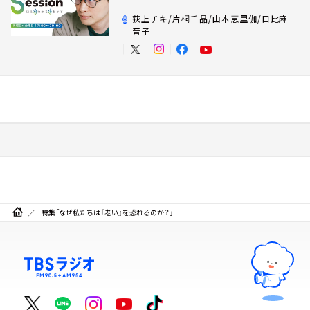
荻上チキ/片桐千晶/山本恵里伽/日比麻
音子
特集「なぜ私たちは『老い』を恐れるのか？」