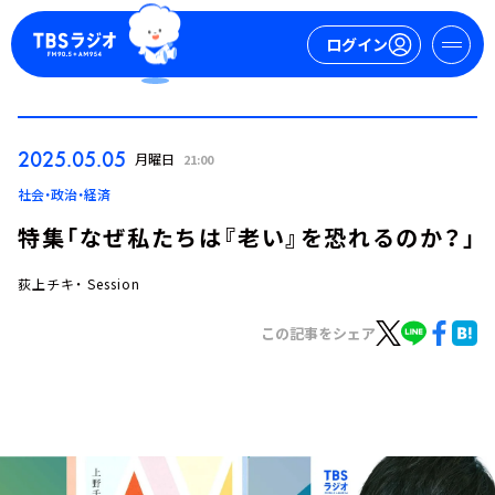
ログイン
マイページ
2025.05.05
月曜日
21:00
新規会員登録
ログイン
社会・政治・経済
特集「なぜ私たちは『老い』を恐れるのか？」
荻上チキ・ Session
この記事をシェア
今日の番組表
週間番組表
トピックス
TBS Podcast