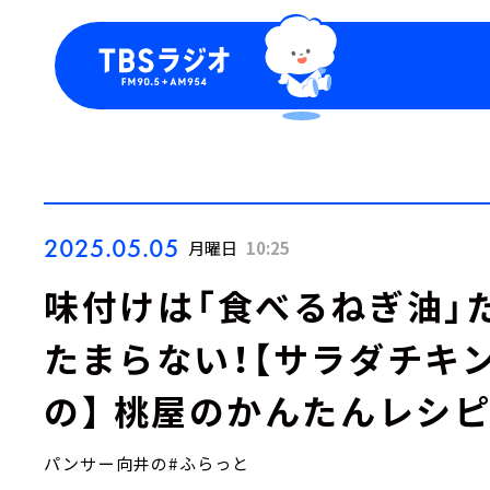
今日の番組表
トピッ
週間番組表
TBS
Podca
お知ら
2025.05.05
月曜日
10:25
味付けは「食べるねぎ油」
たまらない！【サラダチキ
の】 桃屋のかんたんレシ
パンサー向井の#ふらっと