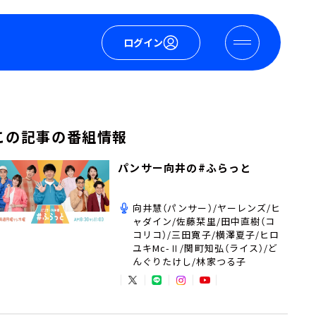
ログイン
この記事の番組情報
パンサー向井の#ふらっと
向井慧（パンサー）/ヤーレンズ/ヒ
ャダイン/佐藤栞里/田中直樹（コ
コリコ）/三田寛子/横澤夏子/ヒロ
ユキMc-Ⅱ/関町知弘（ライス）/ど
んぐりたけし/林家つる子