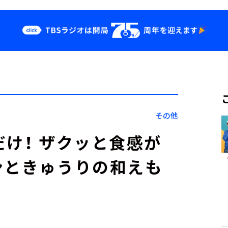
クス
イベント・グッ
ズ
st
YouTube
せ
会社情報
その他
だけ！ ザクッと食感が
ンときゅうりの和えも
ピ