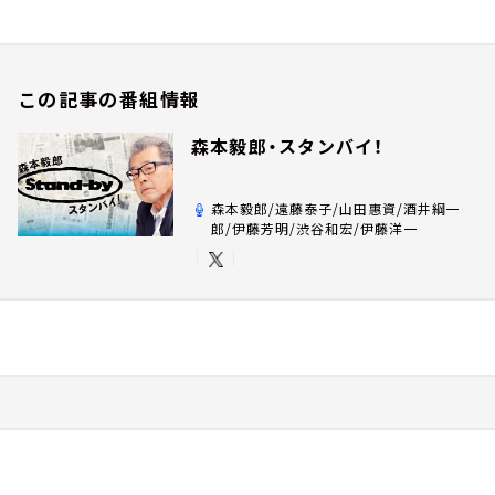
この記事の番組情報
森本毅郎・スタンバイ！
森本毅郎/遠藤泰子/山田惠資/酒井綱一
郎/伊藤芳明/渋谷和宏/伊藤洋一