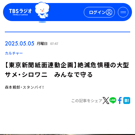
ログイン
マイページ
2025.05.05
月曜日
07:47
新規会員登録
ログイン
カルチャー
【東京新聞紙面連動企画】絶滅危惧種の大型
サメ・シロワ二 みんなで守る
森本毅郎・スタンバイ！
この記事をシェア
今日の番組表
週間番組表
トピックス
TBS Podcast