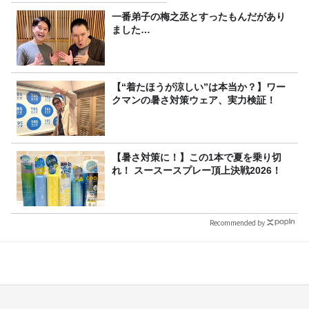
一番弟子の梅之丞とすったもんだがあり
ました…
【“着たほうが涼しい”は本当か？】ワー
クマンの暑さ対策ウェア、実力検証！
【暑さ対策に！】この1本で夏を乗り切
れ！ スースースプレー頂上決戦2026！
Recommended by