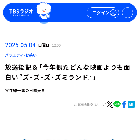
ログイン
マイページ
2025.05.04
日曜日
12:00
新規会員登録
ログイン
バラエティ・お笑い
放送後記＆「今年観たどんな映画よりも面
白い『ズ・ズ・ズ・ズミランド』」
安住紳一郎の日曜天国
この記事をシェア
今日の番組表
週間番組表
トピックス
TBS Podcast