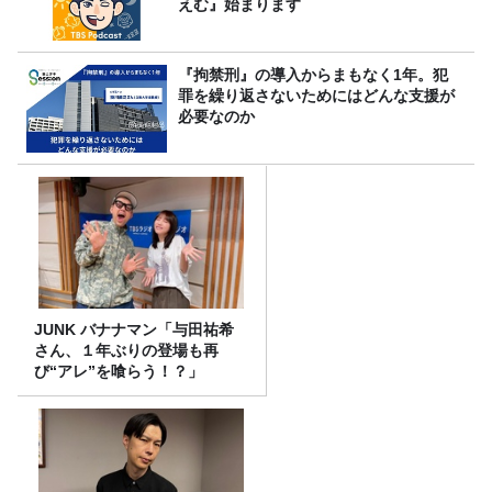
えむ』始まります
『拘禁刑』の導入からまもなく1年。犯
罪を繰り返さないためにはどんな支援が
必要なのか
JUNK バナナマン「与田祐希
さん、１年ぶりの登場も再
び“アレ”を喰らう！？」