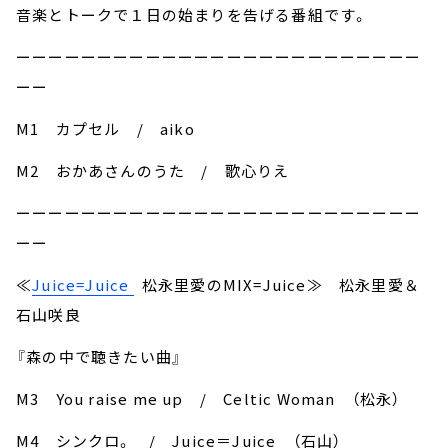
音楽とトークで１日の始まりを告げる番組です。
ーーーーーーーーーーーーーーーーーーーーーーーーー
ーー
M1 カプセル / aiko
M2 おかあさんのうた / 歌心りえ
ーーーーーーーーーーーーーーーーーーーーーーーーー
ーー
≪
Juice=Juice
松永里愛のMIX=Juice≫ 松永里愛＆
石山咲良
『森の中で聴きたい曲』
M3 You raise me up / Celtic Woman （松永）
M4 シンクロ。 / Juice＝Juice （石山）