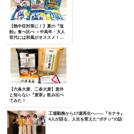
【熱中症対策に！】夏の『塩
飴』食べ比べ ～中高年・大人
世代には和風がオススメ！
味・食感・機能性いろいろ！
～
【六条大麦、二条大麦】意外
と知らない『麦茶』飲み比べ
てみた！
工場勤務から17億再生へ——『モナキ』
4人が語る、人生を変えた“ポチッ”の話