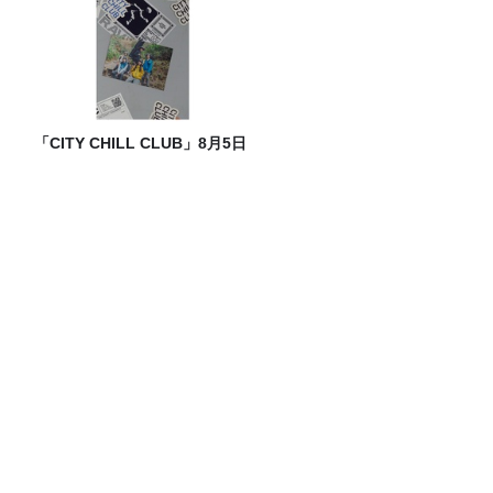
「CITY CHILL CLUB」8月5日
（水）のプレイリスト/ サイン
入りステッカープレゼント有
り
【“着たほうが涼しい”は本当か？】ワー
クマンの暑さ対策ウェア、実力検証！
東京大学・西成教授に聞く、渋滞の謎！
25年以上 入浴の研究をしてわかった、夏
を乗り切るための入浴方法