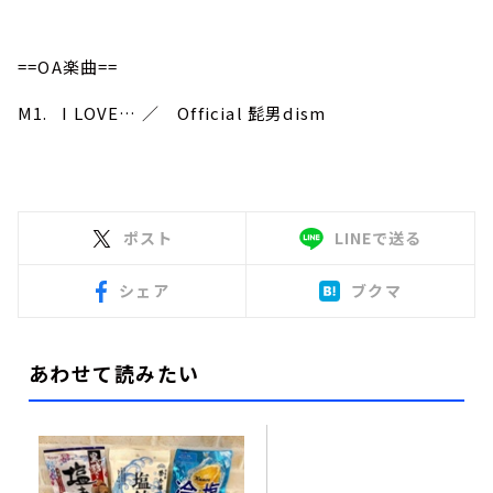
==OA楽曲==
M1. I LOVE… ／ Official 髭男dism
ポスト
LINEで送る
シェア
ブクマ
あわせて読みたい