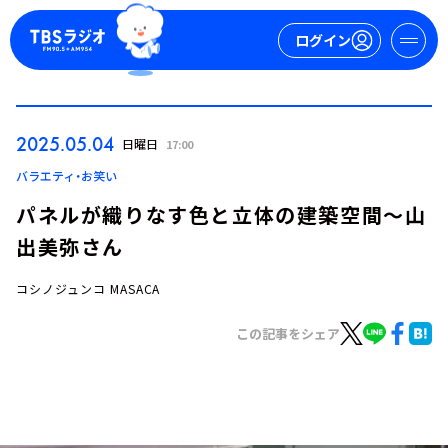
ログイン
マイページ
2025.05.04
日曜日
17:00
新規会員登録
ログイン
バラエティ・お笑い
パネルが織りなす色と立体の建築空間～山
出美弥さん
コシノジュンコ MASACA
この記事をシェア
今日の番組表
週間番組表
トピックス
TBS Podcast