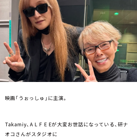
お知らせ
イベント・グッズ
YouTube
会社情報
映画「うぉっしゅ」に主演。
Takamiy
、
A L F E E
が大変お世話になっている、研ナ
オコさんがスタジオに