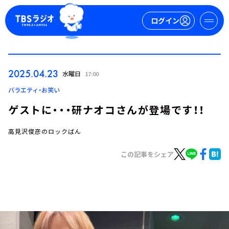
ログイン
マイページ
2025.04.23
水曜日
17:00
新規会員登録
ログイン
バラエティ・お笑い
ゲストに・・・研ナオコさんが登場です！！
高見沢俊彦のロックばん
この記事をシェア
今日の番組表
週間番組表
トピックス
TBS Podcast