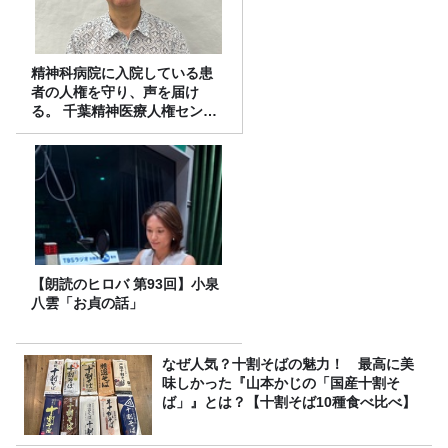
精神科病院に入院している患
者の人権を守り、声を届け
る。 千葉精神医療人権センタ
ーの取り組み
【朗読のヒロバ 第93回】小泉
八雲「お貞の話」
なぜ人気？十割そばの魅力！ 最高に美
味しかった『山本かじの「国産十割そ
ば」』とは？【十割そば10種食べ比べ】