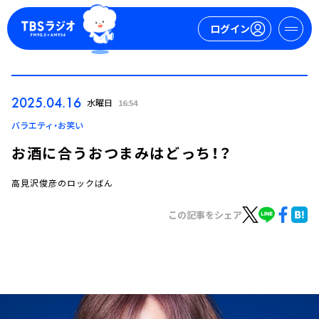
ログイン
マイページ
2025.04.16
水曜日
16:54
新規会員登録
ログイン
バラエティ・お笑い
お酒に合うおつまみはどっち！？
高見沢俊彦のロックばん
この記事をシェア
今日の番組表
週間番組表
トピックス
TBS Podcast