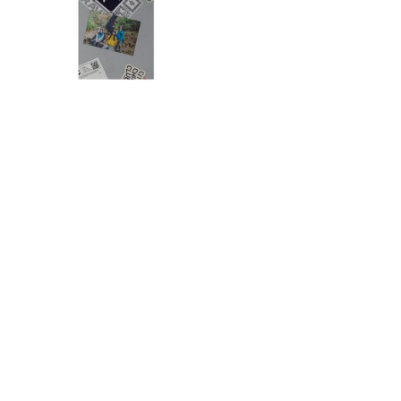
「CITY CHILL CLUB」8月5日
（水）のプレイリスト/ サイン
入りステッカープレゼント有
り
鰻パクリ
【後編】宇多丸『スーパーガール』を語
る！【映画評書き起こし 2026.7.16 放
送】
『真空ジェシカのラジオ父ちゃん』番組
イベント開催決定！今回のスペシャルゲ
ストは、タカアンドトシ！