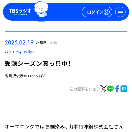
ログイン
マイページ
2025.02.19
水曜日
15:50
新規会員登録
ログイン
バラエティ・お笑い
受験シーズン真っ只中！
高見沢俊彦のロックばん
この記事をシェア
今日の番組表
週間番組表
トピックス
オープニングではお馴染み、山本特殊鋼株式会社さん
TBS Podcast