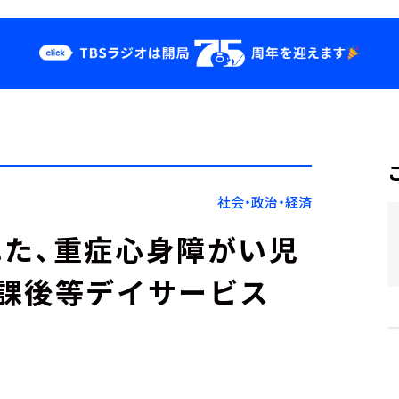
クス
イベント・グッ
ズ
st
YouTube
せ
会社情報
社会・政治・経済
た、重症心身障がい児
課後等デイサービス