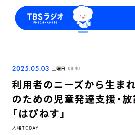
今日の番組表
トピッ
週間番組表
TBS
Podca
お知ら
2025.05.03
土曜日
08:40
利用者のニーズから生まれ
のための児童発達支援・放
「はぴねす」
人権TODAY