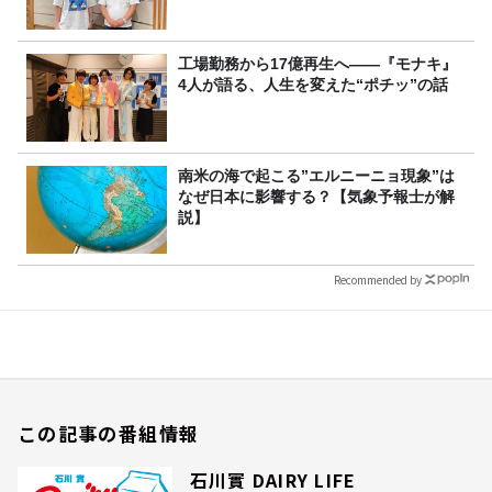
工場勤務から17億再生へ——『モナキ』
4人が語る、人生を変えた“ポチッ”の話
南米の海で起こる”エルニーニョ現象”は
なぜ日本に影響する？【気象予報士が解
説】
Recommended by
この記事の番組情報
石川實 DAIRY LIFE