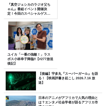
『真空ジェシカのラジオ父ち
ゃん』番組イベント開催決
定！今回のスペシャルゲスト
は、タカアンドトシ！
ユイカ「一番の強敵！」ラス
ボス小林幸子降臨‼【#277放送
後記】
【後編】宇多丸『スーパーガール』を語
る！【映画評書き起こし 2026.7.16 放
送】
日本のアニメがアフリカで人気の理由と
は？エンタメ社会学者が語るアフリカ市