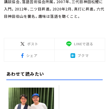
講談協会、落語芸術協会所属。2007年、三代目神田松鯉に
入門。2012年、二ツ目昇進。2020年2月、真打に昇進。六代
目神田伯山を襲名。趣味は落語を聴くこと。
ポスト
LINEで送る
シェア
ブクマ
あわせて読みたい