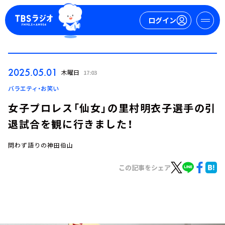
ログイン
マイページ
2025.05.01
木曜日
17:03
新規会員登録
ログイン
バラエティ・お笑い
女子プロレス「仙女」の里村明衣子選手の引
退試合を観に行きました！
問わず語りの神田伯山
この記事をシェア
今日の番組表
週間番組表
トピックス
TBS Podcast