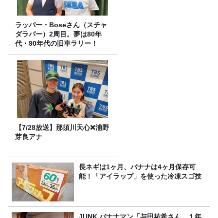
ラッパー・Boseさん（スチャ
ダラパー）2周目。夢は80年
代・90年代の旧車ラリー！
【7/28放送】那須川天心❌浦野
芽良アナ
長ネギは1ヶ月、バナナは4ヶ月保存可
能！「アイラップ」を使った冷凍スゴ技
JUNK バナナマン「与田祐希さん、１年