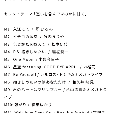
セレクトテーマ ｢愁いを含んでほのかに甘く｣
M1: 入江にて / 郷 ひろみ
M2: イチゴの誘惑 / 竹内まりや
M3: 信じかたを教えて / 松本伊代
M4: P.S. 抱きしめたい / 稲垣潤一
M5: One Moon / 小泉今日子
M6: 星空 featuring. GOOD BYE APRIL / 林哲司
M7: Be Yourself / カルロス･トシキ&オメガトライブ
M8: 抱きしめたいのはあなただけ / 和久井 映見
M9: 君のハートはマリンブルー / 杉山清貴＆オメガトラ
イブ
M10: 強がり / 伊東ゆかり
M11: Watching Over You / Peach & Apricot (竹内ま