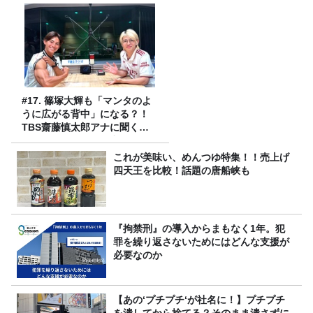
#17. 篠塚大輝も「マンタのよ
うに広がる背中」になる？！
TBS齋藤慎太郎アナに聞くメ
ンズフィジークの魅力！！
これが美味い、めんつゆ特集！！売上げ
四天王を比較！話題の唐船峡も
『拘禁刑』の導入からまもなく1年。犯
罪を繰り返さないためにはどんな支援が
必要なのか
【あの‘プチプチ‘が社名に！】プチプチ
を潰してから捨てる？そのまま潰さずに