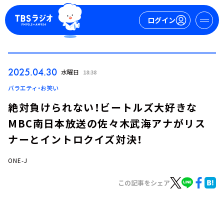
ログイン
マイページ
2025.04.30
水曜日
18:38
新規会員登録
ログイン
バラエティ・お笑い
絶対負けられない！ビートルズ大好きな
MBC南日本放送の佐々木武海アナがリス
ナーとイントロクイズ対決！
ONE-J
今日の番組表
この記事をシェア
週間番組表
トピックス
TBS Podcast